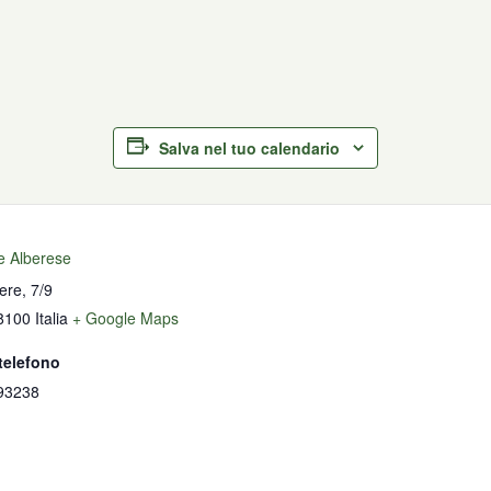
Salva nel tuo calendario
te Alberese
ere, 7/9
8100
Italia
+ Google Maps
telefono
93238