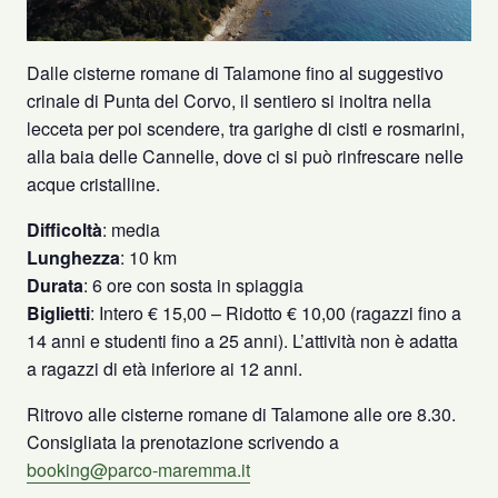
Dalle cisterne romane di Talamone fino al suggestivo
crinale di Punta del Corvo, il sentiero si inoltra nella
lecceta per poi scendere, tra garighe di cisti e rosmarini,
alla baia delle Cannelle, dove ci si può rinfrescare nelle
acque cristalline.
Difficoltà
: media
Lunghezza
: 10 km
Durata
: 6 ore con sosta in spiaggia
Biglietti
: Intero € 15,00 – Ridotto € 10,00 (ragazzi fino a
14 anni e studenti fino a 25 anni). L’attività non è adatta
a ragazzi di età inferiore ai 12 anni.
Ritrovo alle cisterne romane di Talamone alle ore 8.30.
Consigliata la prenotazione scrivendo a
booking@parco-maremma.it