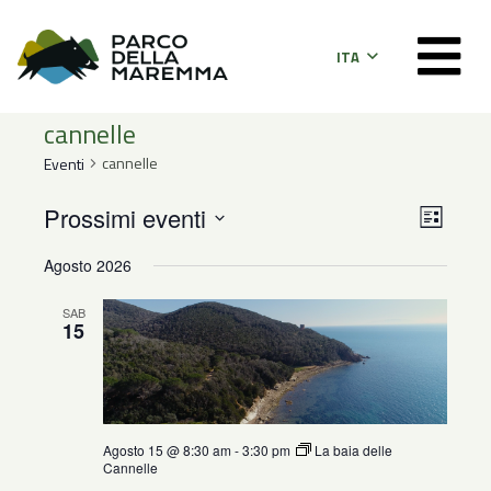
ITA
cannelle
cannelle
Eventi
Even
Viste
Prossimi eventi
Lista
Viste
Seleziona
Navig
Agosto 2026
la
Navi
data.
SAB
15
Agosto 15 @ 8:30 am
-
3:30 pm
La baia delle
Cannelle