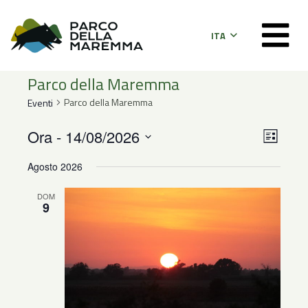
ITA
Parco della Maremma
Parco della Maremma
Eventi
Even
Viste
Ora
 - 
14/08/2026
Lista
Viste
Seleziona
Navig
Agosto 2026
la
Navi
data.
DOM
9