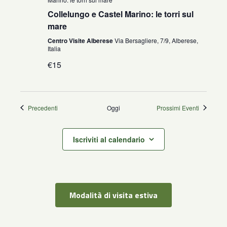
Collelungo e Castel Marino: le torri sul
mare
Centro Visite Alberese
Via Bersagliere, 7/9, Alberese,
Italia
€15
Eventi
Precedenti
Oggi
Prossimi Eventi
Iscriviti al calendario
Modalità di visita estiva