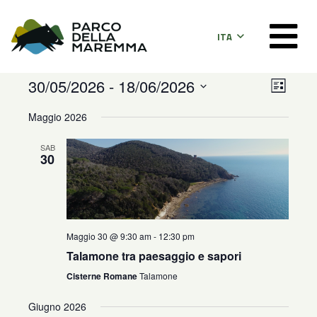
ITA
Even
Viste
30/05/2026
 - 
18/06/2026
Lista
Viste
Seleziona
Navig
Maggio 2026
la
Navi
data.
SAB
30
Maggio 30 @ 9:30 am
-
12:30 pm
Talamone tra paesaggio e sapori
Cisterne Romane
Talamone
Giugno 2026