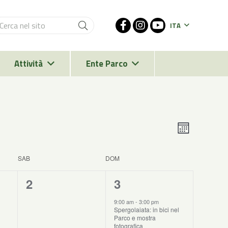
ITA
Attività
Ente Parco
Evento
Viste
Mese
Viste
Navigaz
Naviga
SAB
DOM
0
1
2
3
eventi,
evento,
9:00 am
-
3:00 pm
Spergolaiata: in bici nel
Parco e mostra
fotografica