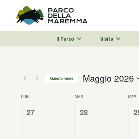
Il Parco
Visita
Maggio 2026
Questo mese
Seleziona
la
Calendario
LUN
MAR
MER
data.
0
0
0
di
27
28
2
eventi,
eventi,
e
Eventi