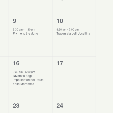
1
1
9
10
evento,
evento,
9:30 am
-
1:30 pm
8:30 am
-
7:00 pm
Fly me to the dune
Traversata dell’Uccellina
1
0
16
17
evento,
eventi,
2:30 pm
-
6:00 pm
Diversità degli
impollinatori nel Parco
della Maremma
0
1
23
24