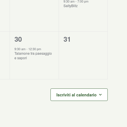
eventi,
evento,
9:30 am
-
7:00 pm
SaltyBlitz
1
0
30
31
evento,
eventi,
9:30 am
-
12:30 pm
Talamone tra paesaggio
e sapori
Iscriviti al calendario