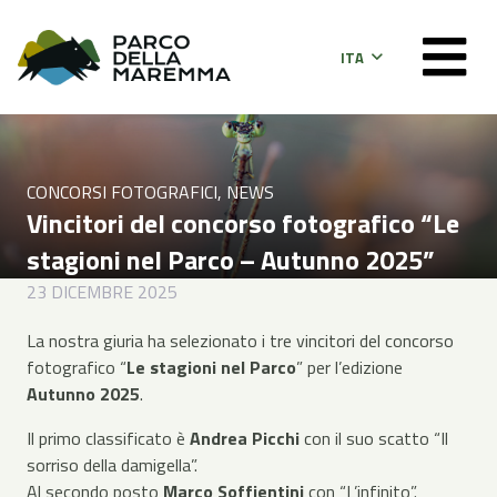
ITA
CONCORSI FOTOGRAFICI
,
NEWS
Vincitori del concorso fotografico “Le
stagioni nel Parco – Autunno 2025”
23 DICEMBRE 2025
La nostra giuria ha selezionato i tre vincitori del concorso
fotografico “
Le stagioni nel Parco
” per l’edizione
Autunno 2025
.
Il primo classificato è
Andrea Picchi
con il suo scatto “Il
sorriso della damigella”.
Al secondo posto
Marco Soffientini
con “L’infinito”.