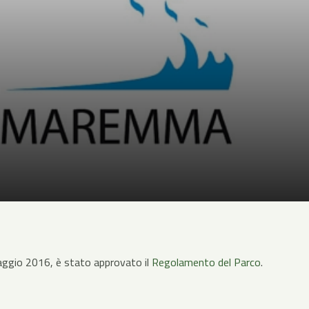
aggio 2016, è stato approvato il
Regolamento del Parco
.