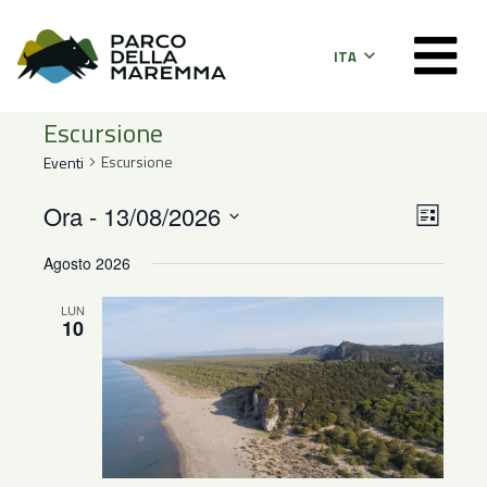
ITA
Escursione
Escursione
Eventi
Even
Viste
Ora
 - 
13/08/2026
Lista
Viste
Seleziona
Navig
Agosto 2026
la
Navi
data.
LUN
10