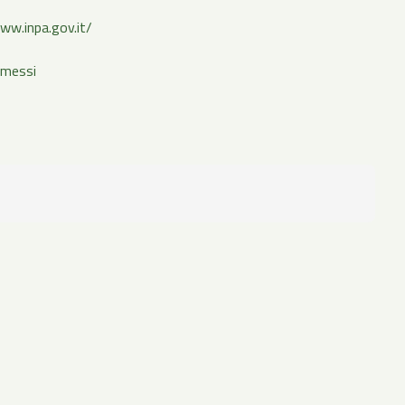
ww.inpa.gov.it/
mmessi