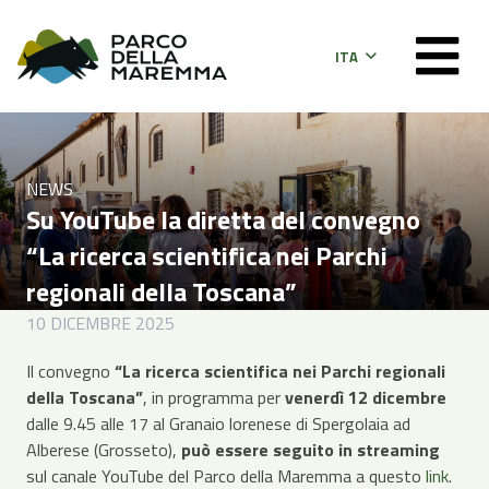
ITA
NEWS
Su YouTube la diretta del convegno
“La ricerca scientifica nei Parchi
regionali della Toscana”
10 DICEMBRE 2025
Il convegno
“La ricerca scientifica nei Parchi regionali
della Toscana”
, in programma per
venerdì 12 dicembre
dalle 9.45 alle 17 al Granaio lorenese di Spergolaia ad
Alberese (Grosseto),
può essere seguito in streaming
sul canale YouTube del Parco della Maremma a questo
link
.