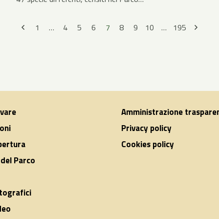
1
…
4
5
6
7
8
9
10
…
195
ivare
Amministrazione traspare
oni
Privacy policy
apertura
Cookies policy
del Parco
tografici
deo