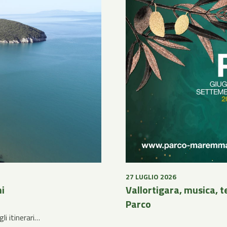
27 LUGLIO 2026
ni
Vallortigara, musica, te
Parco
li itinerari…