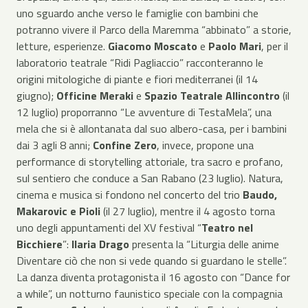
uno sguardo anche verso le famiglie con bambini che
potranno vivere il Parco della Maremma “abbinato” a storie,
letture, esperienze.
Giacomo Moscato
e
Paolo Mari
, per il
laboratorio teatrale “Ridi Pagliaccio” racconteranno le
origini mitologiche di piante e fiori mediterranei (il 14
giugno);
Officine Meraki
e
Spazio Teatrale Allincontro
(il
12 luglio) proporranno “Le avventure di TestaMela”, una
mela che si è allontanata dal suo albero-casa, per i bambini
dai 3 agli 8 anni;
Confine Zero
, invece, propone una
performance di storytelling attoriale, tra sacro e profano,
sul sentiero che conduce a San Rabano (23 luglio). Natura,
cinema e musica si fondono nel concerto del trio
Baudo,
Makarovic e Pioli
(il 27 luglio), mentre il 4 agosto torna
uno degli appuntamenti del XV festival “
Teatro nel
Bicchiere
”:
Ilaria Drago
presenta la “Liturgia delle anime
Diventare ciò che non si vede quando si guardano le stelle”.
La danza diventa protagonista il 16 agosto con “Dance for
a while”, un notturno faunistico speciale con la compagnia