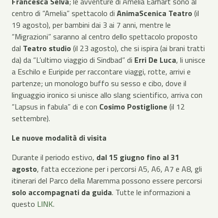
Francesca Selva
; le avventure di Amelia Earhart sono al
centro di “Amelia” spettacolo di
AnimaScenica Teatro
(il
19 agosto), per bambini dai 3 ai 7 anni, mentre le
“Migrazioni” saranno al centro dello spettacolo proposto
dal
Teatro studio
(il 23 agosto), che si ispira (ai brani tratti
da) da “L’ultimo viaggio di Sindbad” di
Erri De Luca
, li unisce
a Eschilo e Euripide per raccontare viaggi, rotte, arrivi e
partenze; un monologo buffo su sesso e cibo, dove il
linguaggio ironico si unisce allo slang scientifico, arriva con
“Lapsus in fabula” di e con
Cosimo Postiglione
(il 12
settembre).
Le nuove modalità di visita
Durante il periodo estivo,
dal 15 giugno fino al 31
agosto
, fatta eccezione per i percorsi A5, A6, A7 e A8, gli
itinerari del Parco della Maremma possono essere percorsi
solo accompagnati da guida
. Tutte le informazioni a
questo
LINK
.