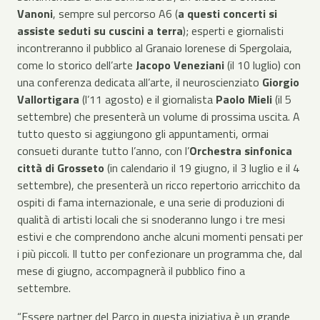
Vanoni
, sempre sul percorso A6 (
a questi concerti
si
assiste seduti su cuscini a terra
); esperti e giornalisti
incontreranno il pubblico al Granaio lorenese di Spergolaia,
come lo storico dell’arte
Jacopo Veneziani
(il 10 luglio) con
una conferenza dedicata all’arte, il neuroscienziato
Giorgio
Vallortigara
(l’11 agosto) e il giornalista
Paolo Mieli
(il 5
settembre) che presenterà un volume di prossima uscita. A
tutto questo si aggiungono gli appuntamenti, ormai
consueti durante tutto l’anno, con l’
Orchestra sinfonica
città di Grosseto
(in calendario il 19 giugno, il 3 luglio e il 4
settembre), che presenterà un ricco repertorio arricchito da
ospiti di fama internazionale, e una serie di produzioni di
qualità di artisti locali che si snoderanno lungo i tre mesi
estivi e che comprendono anche alcuni momenti pensati per
i più piccoli. Il tutto per confezionare un programma che, dal
mese di giugno, accompagnerà il pubblico fino a
settembre.
“Essere partner del Parco in questa iniziativa è un grande