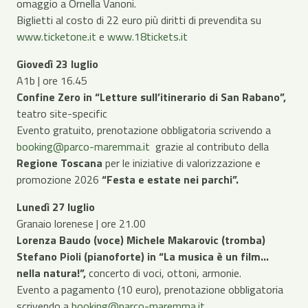
omaggio a Ornella Vanoni.
Biglietti al costo di 22 euro più diritti di prevendita su
www.ticketone.it
e
www.18tickets.it
Giovedì 23 luglio
A1b | ore 16.45
Confine Zero in “Letture sull’itinerario di San Rabano”,
teatro site-specific
Evento gratuito, prenotazione obbligatoria scrivendo a
booking@parco-maremma.it
grazie al contributo della
Regione Toscana
per le iniziative di valorizzazione e
promozione 2026
“Festa e estate nei parchi”.
Lunedì 27 luglio
Granaio lorenese | ore 21.00
Lorenza Baudo (voce) Michele Makarovic (tromba)
Stefano Pioli (pianoforte) in “La musica è un film…
nella natura!”,
concerto di voci, ottoni, armonie.
Evento a pagamento (10 euro), prenotazione obbligatoria
scrivendo a
booking@parco-maremma.it