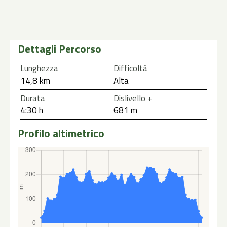
Dettagli Percorso
lunghezza
difficoltà
14,8 km
Alta
durata
dislivello +
4:30 h
681 m
Profilo altimetrico