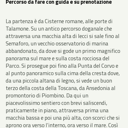
Percorso da fare con guida e su prenotazione
La partenza è da Cisterne romane, alle porte di
Talamone. Su un antico percorso doganale che
attraversa una macchia alta di lecci si sale fino al
Semaforo, un vecchio osservatorio di marina
abbandonato, da dove si gode un primo magnifico
panorama sul mare e sulla costa rocciosa del
Parco. Si prosegue poi fino alla Punta del Corvo e
al punto panoramico sulla cima della cresta dove,
da una piccola altana di legno, si vede un buon
terzo della costa della Toscana, da Ansedonia al
promontorio di Piombino. Da qui un
piacevolissimo sentiero con brevi saliscendi,
[object Object]
praticamente in piano, attraversa prima una
14.8 km
270
681 m
macchia bassa e poi una più alta, con scorci che si
lunghezza
durata
dislivello +
aprono ora verso l’interno, ora verso il mare. Così