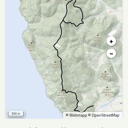
+
−
500 m
©
Webmapp
©
OpenStreetMap