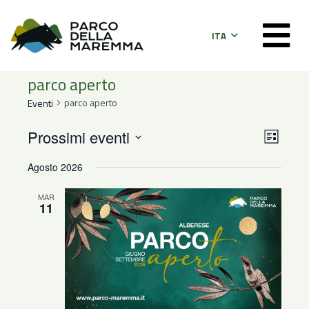
ITA
parco aperto
parco aperto
Eventi
Even
Viste
Prossimi eventi
Lista
Viste
Seleziona
Navig
Agosto 2026
la
Navi
data.
MAR
11