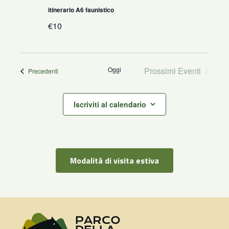
itinerario A6 faunistico
€10
Oggi
Prossimi Eventi
Eventi
Precedenti
Iscriviti al calendario
Modalità di visita estiva