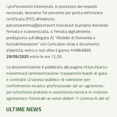
I professionisti interessati, in possesso dei requisiti
necessari, dovranno far pervenire per posta elettronica
certificata (PEC) all’indirizzo
parcomaremma@postacert.toscana.it la propria domanda
firmata e scannerizzata, o firmata digitalmente,
predisposta sull’allegato A) “Modello di Domanda e
Autodichiarazione” con Curriculum vitae e documento
d’identità, entro e non oltre il giorno
17.09.2025
29/09/2025
entro le ore 12,00.
La documentazione è pubblicata alla pagina:
https://parco-
maremma.it/amministrazione-trasparente/bandi-di-gara-
e-contratti-2/avviso-pubblico-di-selezione-per-
conferimento-incarico-professionale-ad-un-agronomo-
per-istruttoria-pratiche-e-assistenza-tecnica-in-materia-
agronomico-forestale-ai-sensi-dellart-7-comma-6-del-d/
ULTIME NEWS