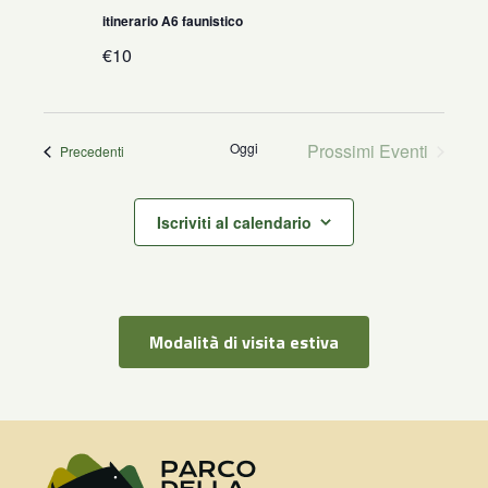
itinerario A6 faunistico
€10
Oggi
Prossimi Eventi
Eventi
Precedenti
Iscriviti al calendario
Modalità di visita estiva