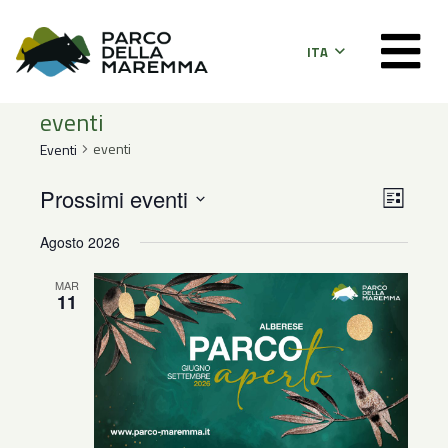
ITA
eventi
eventi
Eventi
Even
Viste
Prossimi eventi
Lista
Viste
Seleziona
Navig
Agosto 2026
la
Navi
data.
MAR
11